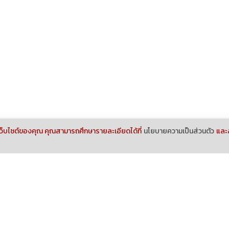
้เว็บไซต์ของคุณ คุณสามารถศึกษารายละเอียดได้ที่
นโยบายความเป็นส่วนตัว
และส
เมต้าเอช โดย โปรเจคเอชกรุ๊ป
-
ยิมออกกำลังกาย
ยิมมวย / เรียนมวยไทย