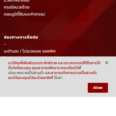
มวยไทยเทคยิม
ครอร์สมวยไทย
คอมมูนิตี้ยิมและกิจกรรม
ช่องทางการติดต่อ
-
เมต้าเอช / โปรเจคเอช ออฟฟิศ
โทร : 063-916-6356
เราใช้คุกกี้เพื่อพัฒนาประสิทธิภาพ และประสบการณ์ที่ดีในการใช้
อีเมล : projecthmuaythaigym@gmail.com
เว็บไซต์ของคุณ คุณสามารถศึกษารายละเอียดได้ที่
sales@metahgym.com
นโยบายความเป็นส่วนตัว
และสามารถจัดการความเป็นส่วนตัว
เองได้ของคุณได้เองโดยคลิกที่
ตั้งค่า
Neve
| Powered by
WordPress
HOME
SHOP
MY CART
MEMBER
Allow
COPYRIGHT 2023 METAH BY PROJECT H GROUP CO.,LTD.