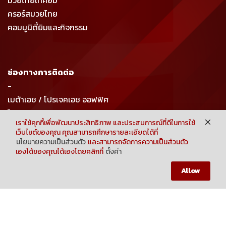
มวยไทยเทคยิม
ครอร์สมวยไทย
คอมมูนิตี้ยิมและกิจกรรม
ช่องทางการติดต่อ
-
เมต้าเอช / โปรเจคเอช ออฟฟิศ
โทร : 063-916-6356
เราใช้คุกกี้เพื่อพัฒนาประสิทธิภาพ และประสบการณ์ที่ดีในการใช้
อีเมล : projecthmuaythaigym@gmail.com
เว็บไซต์ของคุณ คุณสามารถศึกษารายละเอียดได้ที่
sales@metahgym.com
นโยบายความเป็นส่วนตัว
และสามารถจัดการความเป็นส่วนตัว
เองได้ของคุณได้เองโดยคลิกที่
ตั้งค่า
Neve
| Powered by
WordPress
HOME
SHOP
MY CART
MEMBER
Allow
COPYRIGHT 2023 METAH BY PROJECT H GROUP CO.,LTD.