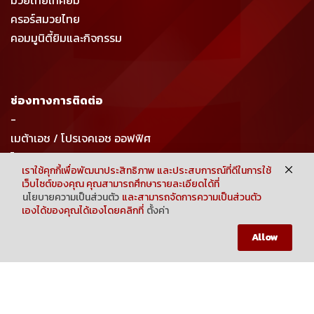
มวยไทยเทคยิม
ครอร์สมวยไทย
คอมมูนิตี้ยิมและกิจกรรม
ช่องทางการติดต่อ
-
เมต้าเอช / โปรเจคเอช ออฟฟิศ
โทร : 063-916-6356
เราใช้คุกกี้เพื่อพัฒนาประสิทธิภาพ และประสบการณ์ที่ดีในการใช้
อีเมล : projecthmuaythaigym@gmail.com
เว็บไซต์ของคุณ คุณสามารถศึกษารายละเอียดได้ที่
sales@metahgym.com
นโยบายความเป็นส่วนตัว
และสามารถจัดการความเป็นส่วนตัว
เองได้ของคุณได้เองโดยคลิกที่
ตั้งค่า
Neve
| Powered by
WordPress
HOME
SHOP
MY CART
MEMBER
Allow
COPYRIGHT 2023 METAH BY PROJECT H GROUP CO.,LTD.