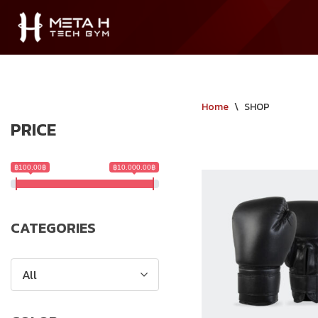
Skip
to
content
Home
\
SHOP
PRICE
฿100.00฿
฿10.000.00฿
CATEGORIES
All