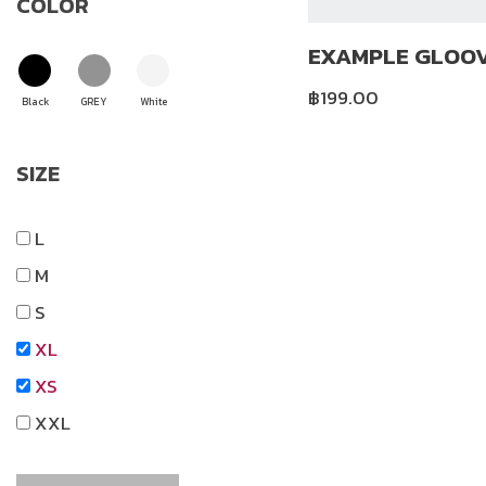
COLOR
EXAMPLE GLOOV
฿
199.00
Black
GREY
White
SIZE
L
M
S
XL
XS
XXL