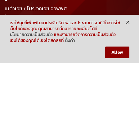
-
เมต้าเอช / โปรเจคเอช ออฟฟิศ
โทร : 063-916-6356
เราใช้คุกกี้เพื่อพัฒนาประสิทธิภาพ และประสบการณ์ที่ดีในการใช้
อีเมล : projecthmuaythaigym@gmail.com
เว็บไซต์ของคุณ คุณสามารถศึกษารายละเอียดได้ที่
sales@metahgym.com
นโยบายความเป็นส่วนตัว
และสามารถจัดการความเป็นส่วนตัว
เองได้ของคุณได้เองโดยคลิกที่
ตั้งค่า
Neve
| Powered by
WordPress
HOME
SHOP
MY CART
MEMBER
Allow
COPYRIGHT 2023 METAH BY PROJECT H GROUP CO.,LTD.