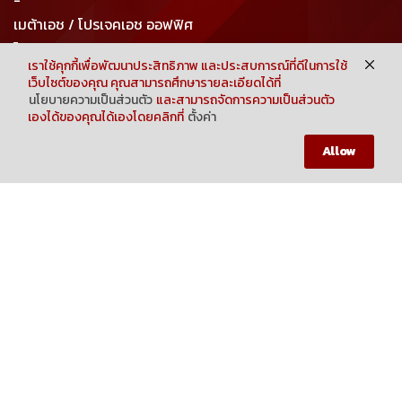
-
เมต้าเอช / โปรเจคเอช ออฟฟิศ
โทร : 063-916-6356
เราใช้คุกกี้เพื่อพัฒนาประสิทธิภาพ และประสบการณ์ที่ดีในการใช้
อีเมล : projecthmuaythaigym@gmail.com
เว็บไซต์ของคุณ คุณสามารถศึกษารายละเอียดได้ที่
sales@metahgym.com
นโยบายความเป็นส่วนตัว
และสามารถจัดการความเป็นส่วนตัว
เองได้ของคุณได้เองโดยคลิกที่
ตั้งค่า
Neve
| Powered by
WordPress
HOME
SHOP
MY CART
MEMBER
Allow
COPYRIGHT 2023 METAH BY PROJECT H GROUP CO.,LTD.